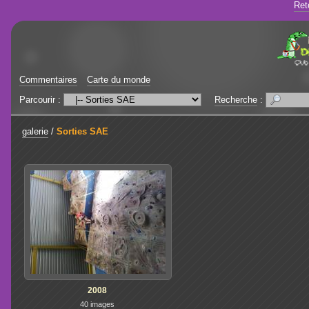
Ret
Commentaires
Carte du monde
Parcourir :
Recherche
:
galerie
/
Sorties SAE
2008
40 images